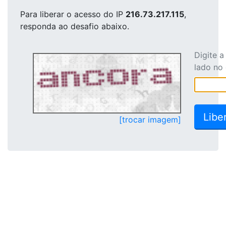
Para liberar o acesso
do IP
216.73.217.115
,
responda ao desafio abaixo.
Digite 
lado no
[trocar imagem]