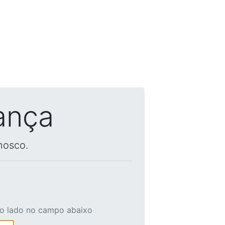
ança
nosco.
ao lado no campo abaixo