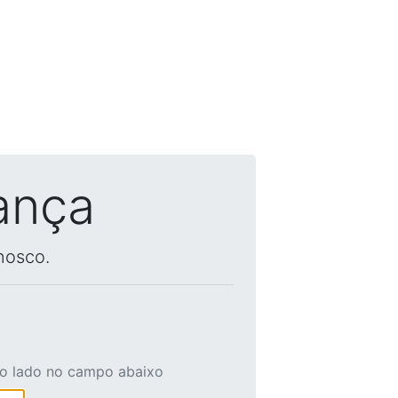
ança
nosco.
ao lado no campo abaixo