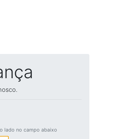
ança
nosco.
ao lado no campo abaixo