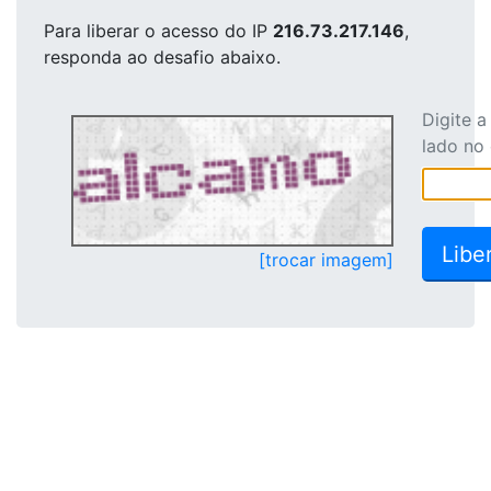
Para liberar o acesso
do IP
216.73.217.146
,
responda ao desafio abaixo.
Digite 
lado no
[trocar imagem]