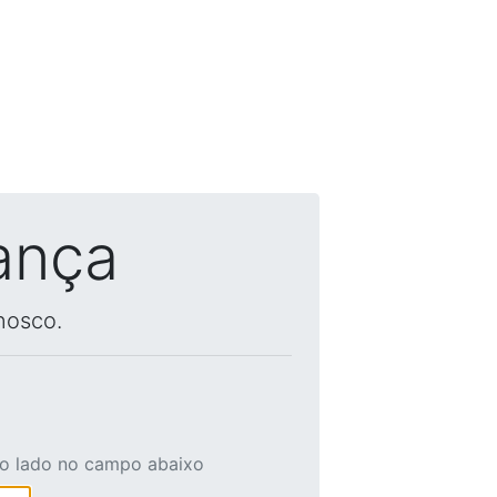
ança
nosco.
ao lado no campo abaixo